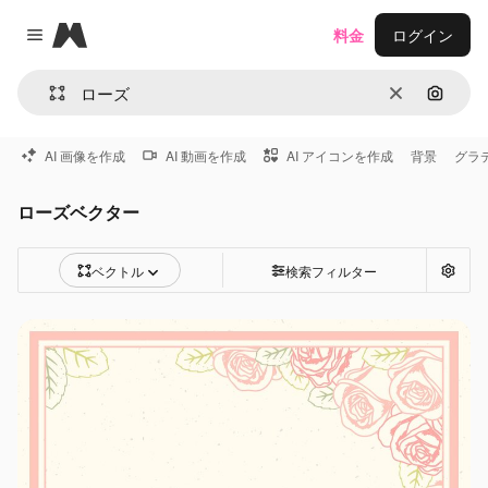
Magnific
料金
ログイン
Close menu
消去
画像で
AI 画像を作成
AI 動画を作成
AI アイコンを作成
背景
グラ
ローズベクター
ベクトル
検索フィルター