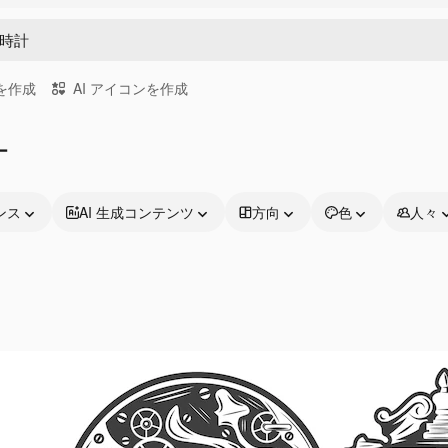
画を作成
AI アイコンを作成
ー
ンス
AI 生成コンテンツ
方向
色
人々