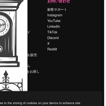
運営
お問い合わせ
料金
顧客サポート
会社概要
Instagram
Reviews
YouTube
採用情報
LinkedIn
検索トレンド
TikTok
ブログ
Discord
イベント
X
Slidesgo
Reddit
コンテンツを販売
する
プレスルーム
magnific.aiをお探し
ですか？
ee to the storing of cookies on your device to enhance site