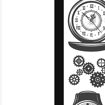
フォント
最高のクリエイ
ットフォーム。
店、スタジオを
います。
日本語
Copyright © 2010-