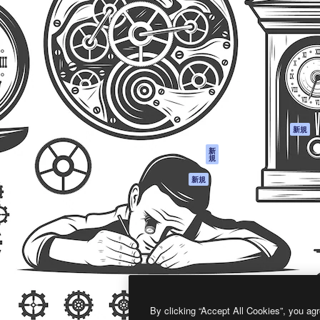
製品
はじめに
ティブ制作を導くためのプラ
Spaces
Academy
クリエイター、企業、代理
AI アシスタント
ドキュメント
含む100万人以上が利用して
AI 画像生成ツール
サポート
AI 動画生成ツール
利用規約
AI 音声合成ツール
プライバシーポリ
シー
ストックコンテン
ツ
オリジナル
新規
Claude/ChatGPT
クッキーポリシー
新
規
向けMCP
トラストセンター
エージェント
アフィリエイト
新規
API
法人向け
モバイルアプリ
すべてのMagnificツ
ール
2026
Freepik Company S.L.U.
無断複写・転載を禁じます
.
By clicking “Accept All Cookies”, you agr