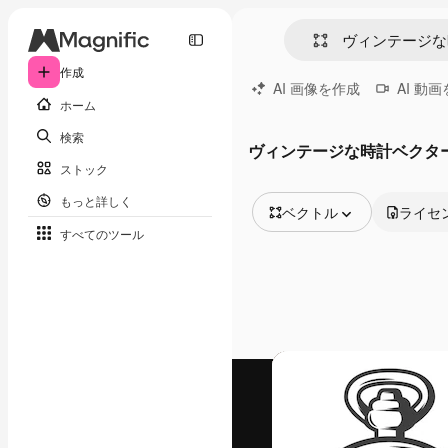
作成
AI 画像を作成
AI 動
ホーム
検索
ヴィンテージな時計ベクタ
ストック
もっと詳しく
ベクトル
ライセ
すべてのツール
全ての画像
ベクトル
イラスト
写真
PSD
テンプレート
モックアップ
動画
映像素材
モーショングラフィックス
動画テンプレート
アイコン
3D モデル