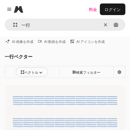
Magnific
料金
ログイン
Close menu
消去
画像で
AI 画像を作成
AI 動画を作成
AI アイコンを作成
一行ベクター
ベクトル
検索フィルター