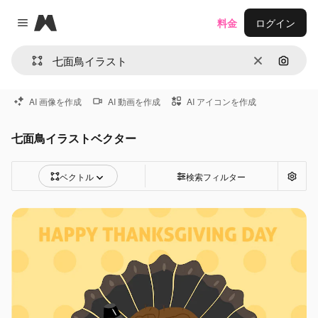
Magnific
料金
ログイン
Close menu
消去
画像で
AI 画像を作成
AI 動画を作成
AI アイコンを作成
七面鳥イラストベクター
ベクトル
検索フィルター