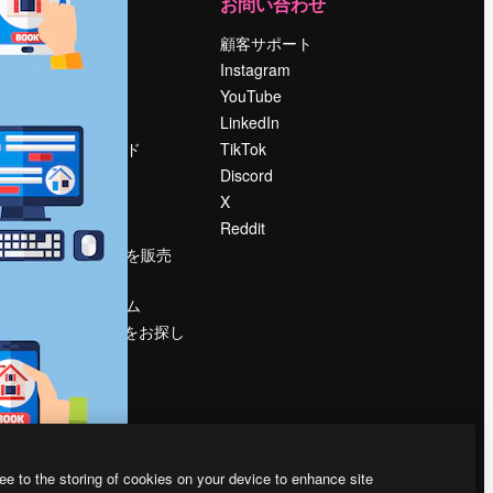
運営
お問い合わせ
料金
顧客サポート
会社概要
Instagram
Reviews
YouTube
採用情報
LinkedIn
検索トレンド
TikTok
ブログ
Discord
イベント
X
Slidesgo
Reddit
コンテンツを販売
する
プレスルーム
magnific.aiをお探し
ですか？
ee to the storing of cookies on your device to enhance site