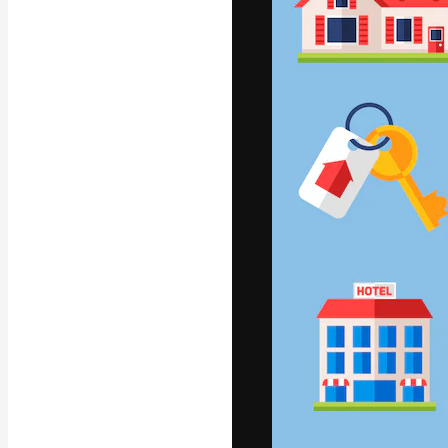
フォント
最高のクリエイ
ットフォーム。
店、スタジオを
います。
日本語
Copyright © 2010-