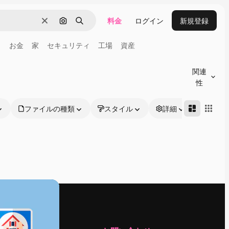
料金
ログイン
新規登録
消去
画像で検索
検索
り
お金
家
セキュリティ
工場
資産
関連
性
ファイルの種類
スタイル
詳細