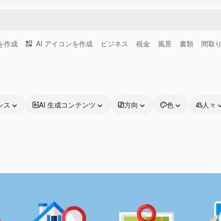
画を作成
AI アイコンを作成
ビジネス
税金
風景
書類
間取
ンス
AI 生成コンテンツ
方向
色
人々