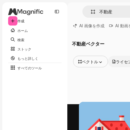
作成
AI 画像を作成
AI 動
ホーム
検索
不動産ベクター
ストック
もっと詳しく
ベクトル
ライセ
すべてのツール
全ての画像
ベクトル
イラスト
写真
PSD
テンプレート
モックアップ
動画
映像素材
モーショングラフィックス
動画テンプレート
アイコン
3D モデル