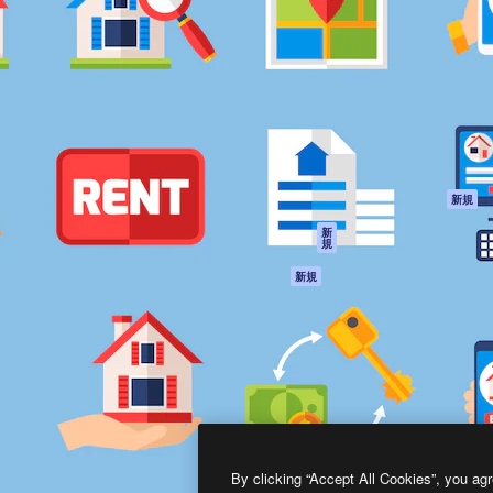
製品
はじめに
ティブ制作を導くためのプラ
Spaces
Academy
クリエイター、企業、代理
AI アシスタント
ドキュメント
含む100万人以上が利用して
AI 画像生成ツール
サポート
AI 動画生成ツール
利用規約
AI 音声合成ツール
プライバシーポリ
シー
ストックコンテン
ツ
オリジナル
新規
Claude/ChatGPT
クッキーポリシー
新
規
向けMCP
トラストセンター
エージェント
アフィリエイト
新規
API
法人向け
モバイルアプリ
すべてのMagnificツ
ール
2026
Freepik Company S.L.U.
無断複写・転載を禁じます
.
By clicking “Accept All Cookies”, you agr