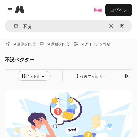
Magnific
料金
ログイン
Close menu
消去
画像で
AI 画像を作成
AI 動画を作成
AI アイコンを作成
不況ベクター
ベクトル
検索フィルター