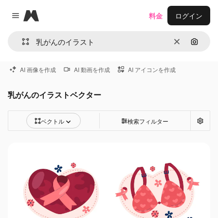
Magnific
料金
ログイン
Close menu
消去
画像で
AI 画像を作成
AI 動画を作成
AI アイコンを作成
乳がんのイラストベクター
ベクトル
検索フィルター