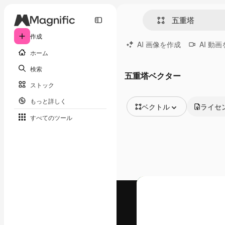
作成
AI 画像を作成
AI 動
ホーム
検索
五重塔ベクター
ストック
もっと詳しく
ベクトル
ライセ
すべてのツール
全ての画像
ベクトル
イラスト
写真
PSD
テンプレート
モックアップ
動画
映像素材
モーショングラフィックス
動画テンプレート
アイコン
3D モデル