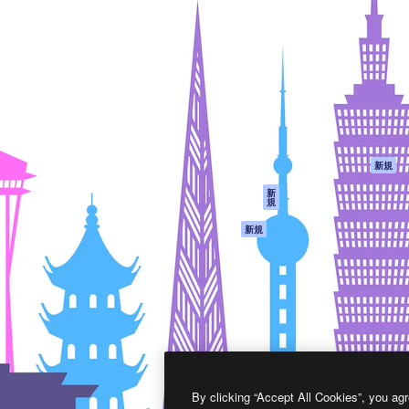
製品
はじめに
ティブ制作を導くためのプラ
Spaces
Academy
クリエイター、企業、代理
AI アシスタント
ドキュメント
含む100万人以上が利用して
AI 画像生成ツール
サポート
AI 動画生成ツール
利用規約
AI 音声合成ツール
プライバシーポリ
シー
ストックコンテン
ツ
オリジナル
新規
Claude/ChatGPT
クッキーポリシー
新
規
向けMCP
トラストセンター
エージェント
アフィリエイト
新規
API
法人向け
モバイルアプリ
すべてのMagnificツ
ール
2026
Freepik Company S.L.U.
無断複写・転載を禁じます
.
By clicking “Accept All Cookies”, you agr