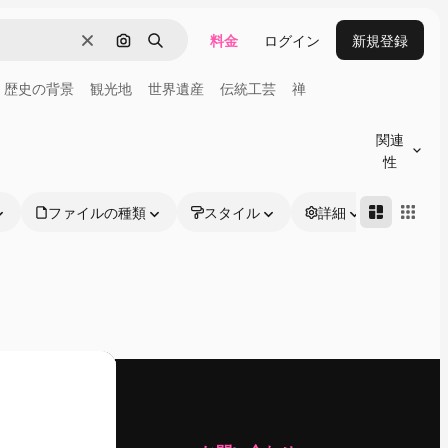
料金
ログイン
新規登録
消去
画像で検索
検索
歴史の背景
観光地
世界遺産
伝統工芸
禅
関連
性
ファイルの種類
スタイル
詳細