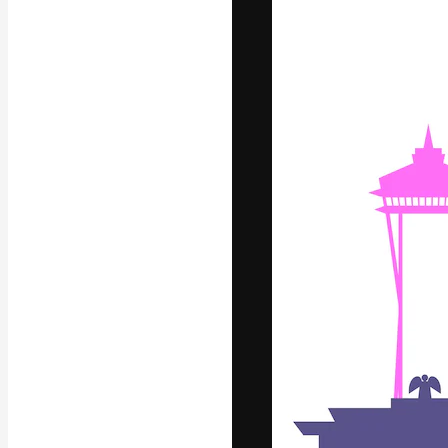
フォント
最高のクリエイ
ットフォーム。
店、スタジオを
います。
日本語
Copyright © 2010-