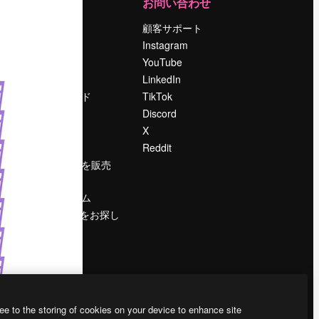
運営
お問い合わせ
料金
顧客サポート
会社概要
Instagram
Reviews
YouTube
採用情報
LinkedIn
検索トレンド
TikTok
ブログ
Discord
イベント
X
Slidesgo
Reddit
コンテンツを販売
する
プレスルーム
magnific.aiをお探し
ですか？
ee to the storing of cookies on your device to enhance site