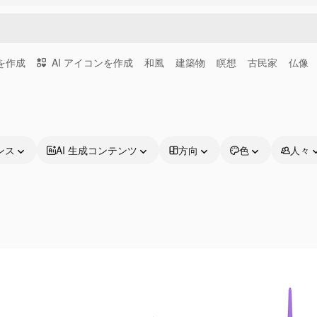
画を作成
AI アイコンを作成
和風
建築物
瞑想
古民家
仏像
ンス
AI 生成コンテンツ
方向
色
人々