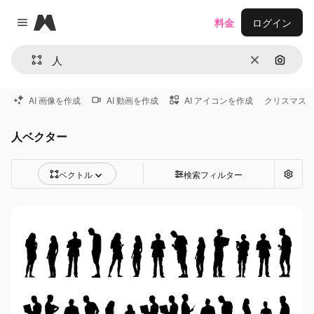
Magnific
料金
ログイン
Close menu
消去
画像で
AI 画像を作成
AI 動画を作成
AI アイコンを作成
クリスマス
人ベクター
ベクトル
検索フィルター