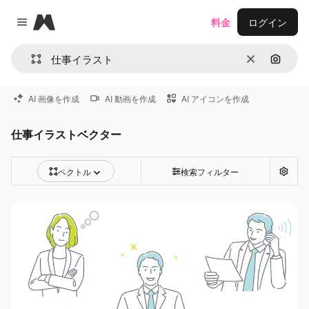
Magnific
料金
ログイン
Close menu
消去
画像で
AI 画像を作成
AI 動画を作成
AI アイコンを作成
仕事イラストベクター
ベクトル
検索フィルター