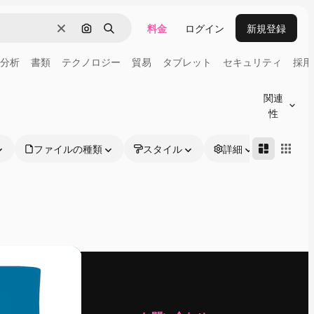
料金
ログイン
新規登録
消去
画像で検索
検索
分析
書類
テクノロジー
貿易
タブレット
セキュリティ
採用
関連
性
ファイルの種類
スタイル
詳細