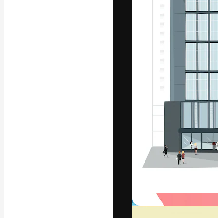
フォント
最高のクリエイ
ットフォーム。
店、スタジオを
います。
日本語
Copyright © 2010-