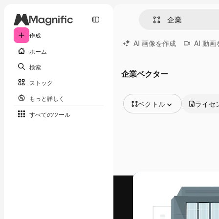
作成
AI 画像を作成
AI 動
ホーム
検索
企業ベクター
ストック
もっと詳しく
ベクトル
ライセ
すべてのツール
全ての画像
ベクトル
イラスト
写真
PSD
テンプレート
モックアップ
動画
映像素材
モーショングラフィックス
動画テンプレート
アイコン
3D モデル