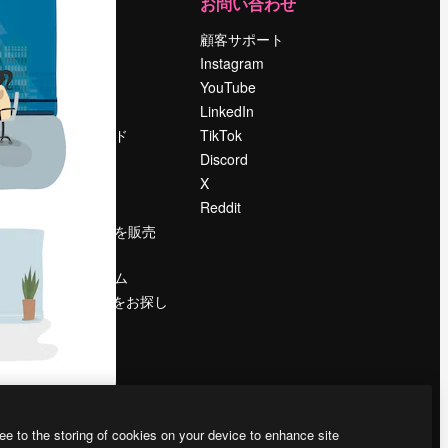
運営
お問い合わせ
料金
顧客サポート
会社概要
Instagram
Reviews
YouTube
採用情報
LinkedIn
検索トレンド
TikTok
ブログ
Discord
イベント
X
Slidesgo
Reddit
コンテンツを販売
する
プレスルーム
magnific.aiをお探し
ですか？
ee to the storing of cookies on your device to enhance site