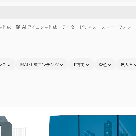
画を作成
AI アイコンを作成
データ
ビジネス
スマートフォン
ンス
AI 生成コンテンツ
方向
色
人々