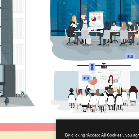
製品
はじめに
ティブ制作を導くためのプラ
Spaces
Academy
クリエイター、企業、代理
AI アシスタント
ドキュメント
含む100万人以上が利用して
AI 画像生成ツール
サポート
AI 動画生成ツール
利用規約
AI 音声合成ツール
プライバシーポリ
シー
ストックコンテン
ツ
オリジナル
新規
Claude/ChatGPT
クッキーポリシー
新
規
向けMCP
トラストセンター
エージェント
アフィリエイト
新規
API
法人向け
モバイルアプリ
すべてのMagnificツ
ール
2026
Freepik Company S.L.U.
無断複写・転載を禁じます
.
By clicking “Accept All Cookies”, you agr