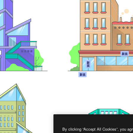
製品
はじめに
ティブ制作を導くためのプラ
Spaces
Academy
クリエイター、企業、代理
AI アシスタント
ドキュメント
含む100万人以上が利用して
AI 画像生成ツール
サポート
AI 動画生成ツール
利用規約
AI 音声合成ツール
プライバシーポリ
シー
ストックコンテン
ツ
オリジナル
新規
Claude/ChatGPT
クッキーポリシー
新
規
向けMCP
トラストセンター
エージェント
アフィリエイト
新規
API
法人向け
モバイルアプリ
すべてのMagnificツ
ール
2026
Freepik Company S.L.U.
無断複写・転載を禁じます
.
By clicking “Accept All Cookies”, you agr