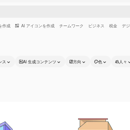
画を作成
AI アイコンを作成
チームワーク
ビジネス
税金
デジ
ンス
AI 生成コンテンツ
方向
色
人々