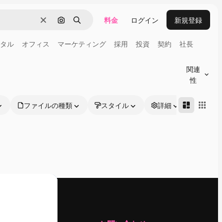
料金
ログイン
新規登録
消去
画像で検索
検索
タル
オフィス
マーケティング
採用
投資
契約
社長
関連
性
ファイルの種類
スタイル
詳細