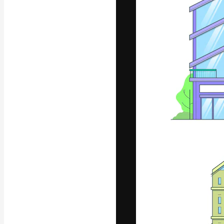
フォント
最高のクリエイ
ットフォーム。
店、スタジオを
います。
日本語
Copyright © 2010-