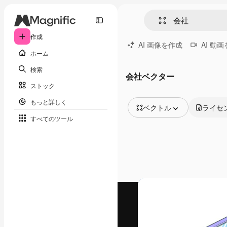
作成
AI 画像を作成
AI 動
ホーム
検索
会社ベクター
ストック
もっと詳しく
ベクトル
ライセ
すべてのツール
全ての画像
ベクトル
イラスト
写真
PSD
テンプレート
モックアップ
動画
映像素材
モーショングラフィックス
動画テンプレート
アイコン
3D モデル