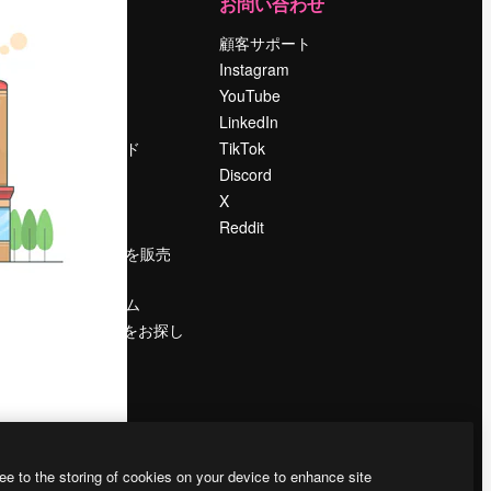
運営
お問い合わせ
料金
顧客サポート
会社概要
Instagram
Reviews
YouTube
採用情報
LinkedIn
検索トレンド
TikTok
ブログ
Discord
イベント
X
Slidesgo
Reddit
コンテンツを販売
する
プレスルーム
magnific.aiをお探し
ですか？
ee to the storing of cookies on your device to enhance site