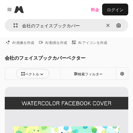
Magnific
料金
ログイン
Close menu
消去
画像で
AI 画像を作成
AI 動画を作成
AI アイコンを作成
会社のフェイスブックカバーベクター
ベクトル
検索フィルター