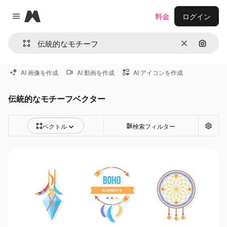
Magnific
料金
ログイン
Close menu
消去
画像で
AI 画像を作成
AI 動画を作成
AI アイコンを作成
伝統的なモチーフベクター
ベクトル
検索フィルター