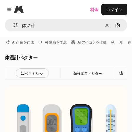
Magnific
料金
ログイン
Close menu
消去
画像で
AI 画像を作成
AI 動画を作成
AI アイコンを作成
秋
夏
春
体温計ベクター
ベクトル
検索フィルター