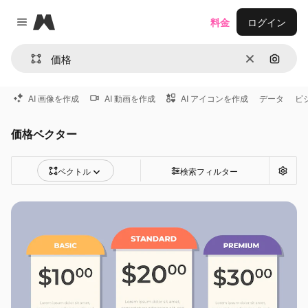
Magnific
料金
ログイン
Close menu
消去
画像で
AI 画像を作成
AI 動画を作成
AI アイコンを作成
データ
ビ
価格ベクター
ベクトル
検索フィルター