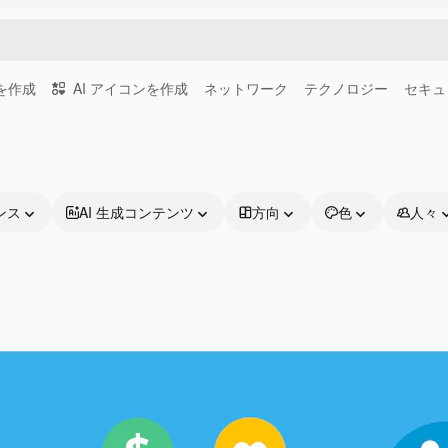
画を作成
AI アイコンを作成
ネットワーク
テクノロジー
セキュ
ンス
AI 生成コンテンツ
方向
色
人々