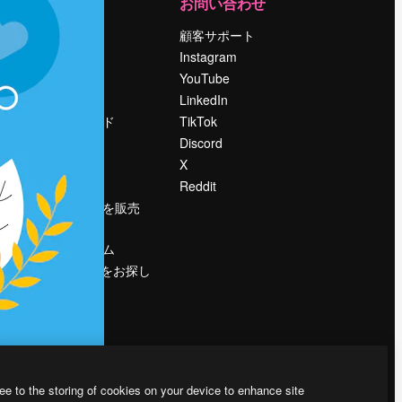
運営
お問い合わせ
料金
顧客サポート
会社概要
Instagram
Reviews
YouTube
採用情報
LinkedIn
検索トレンド
TikTok
ブログ
Discord
イベント
X
Slidesgo
Reddit
コンテンツを販売
する
プレスルーム
magnific.aiをお探し
ですか？
ee to the storing of cookies on your device to enhance site