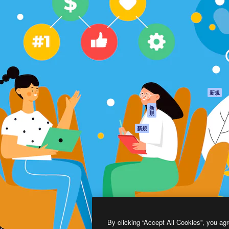
製品
はじめに
ティブ制作を導くためのプラ
Spaces
Academy
クリエイター、企業、代理
AI アシスタント
ドキュメント
含む100万人以上が利用して
AI 画像生成ツール
サポート
AI 動画生成ツール
利用規約
AI 音声合成ツール
プライバシーポリ
シー
ストックコンテン
ツ
オリジナル
新規
Claude/ChatGPT
クッキーポリシー
新
規
向けMCP
トラストセンター
エージェント
アフィリエイト
新規
API
法人向け
モバイルアプリ
すべてのMagnificツ
ール
2026
Freepik Company S.L.U.
無断複写・転載を禁じます
.
By clicking “Accept All Cookies”, you agr