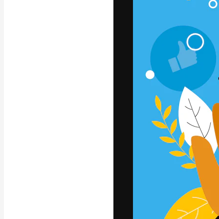
フォント
最高のクリエイ
ットフォーム。
店、スタジオを
います。
日本語
Copyright © 2010-