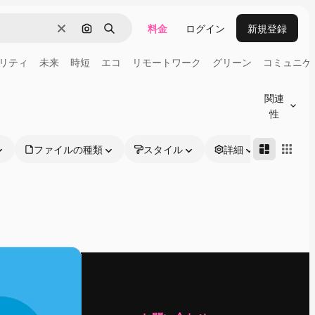
料金
ログイン
新規登録
消去
画像で検索
検索
リティ
未来
時短
エコ
リモートワーク
グリーン
コミュニケ
関連
性
ファイルの種類
スタイル
詳細