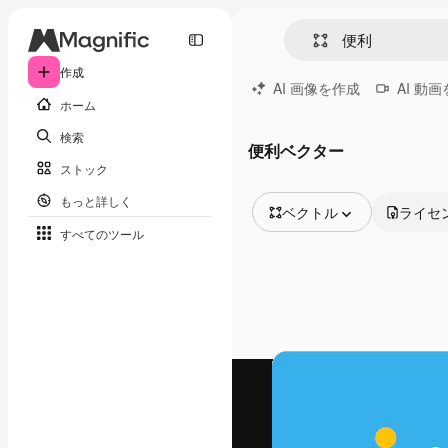
作成
AI 画像を作成
AI 動
ホーム
検索
便利ベクター
ストック
もっと詳しく
ベクトル
ライセ
すべてのツール
全ての画像
ベクトル
イラスト
写真
PSD
テンプレート
モックアップ
動画
映像素材
モーショングラフィックス
動画テンプレート
アイコン
3D モデル