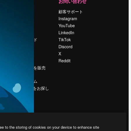
運営
お問い合わせ
料金
顧客サポート
会社概要
Instagram
Reviews
YouTube
採用情報
LinkedIn
検索トレンド
TikTok
ブログ
Discord
イベント
X
Slidesgo
Reddit
コンテンツを販売
する
プレスルーム
magnific.aiをお探し
ですか？
ee to the storing of cookies on your device to enhance site