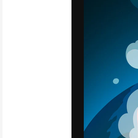
フォント
最高のクリエイ
ットフォーム。
店、スタジオを
います。
日本語
Copyright © 2010-