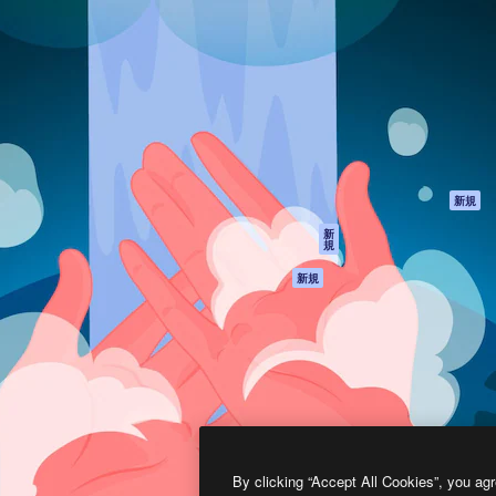
製品
はじめに
ティブ制作を導くためのプラ
Spaces
Academy
クリエイター、企業、代理
AI アシスタント
ドキュメント
含む100万人以上が利用して
AI 画像生成ツール
サポート
AI 動画生成ツール
利用規約
AI 音声合成ツール
プライバシーポリ
シー
ストックコンテン
ツ
オリジナル
新規
Claude/ChatGPT
クッキーポリシー
新
規
向けMCP
トラストセンター
エージェント
アフィリエイト
新規
API
法人向け
モバイルアプリ
すべてのMagnificツ
ール
2026
Freepik Company S.L.U.
無断複写・転載を禁じます
.
By clicking “Accept All Cookies”, you agr