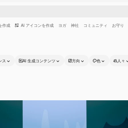
画を作成
AI アイコンを作成
ヨガ
神社
コミュニティ
お守り
ンス
AI 生成コンテンツ
方向
色
人々