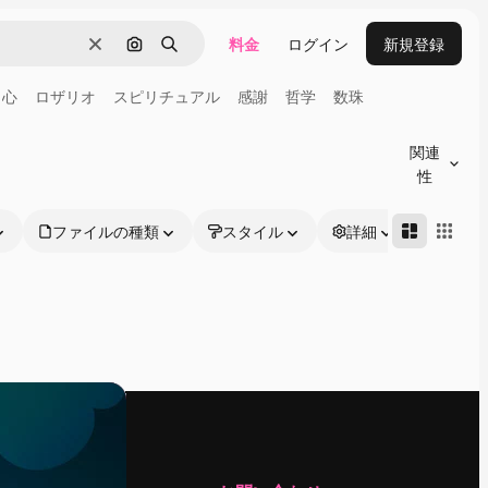
料金
ログイン
新規登録
消去
画像で検索
検索
心
ロザリオ
スピリチュアル
感謝
哲学
数珠
関連
性
ファイルの種類
スタイル
詳細