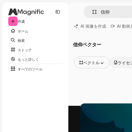
作成
AI 画像を作成
AI 動
ホーム
検索
信仰ベクター
ストック
もっと詳しく
ベクトル
ライセ
すべてのツール
全ての画像
ベクトル
イラスト
写真
PSD
テンプレート
モックアップ
動画
映像素材
モーショングラフィックス
動画テンプレート
アイコン
3D モデル