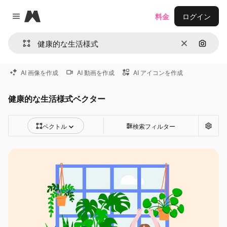
Magnific
料金
ログイン
Close menu
消去
画像で
AI 画像を作成
AI 動画を作成
AI アイコンを作成
健康的な生活様式ベクター
ベクトル
検索フィルター