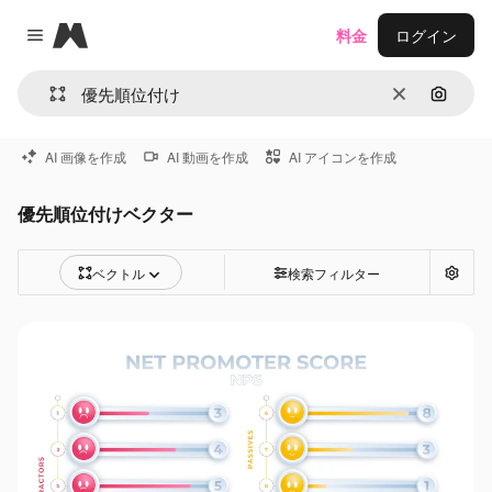
Magnific
料金
ログイン
Close menu
消去
画像で
AI 画像を作成
AI 動画を作成
AI アイコンを作成
優先順位付けベクター
ベクトル
検索フィルター