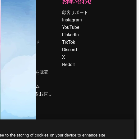
運営
お問い合わせ
料金
顧客サポート
会社概要
Instagram
Reviews
YouTube
採用情報
LinkedIn
検索トレンド
TikTok
ブログ
Discord
イベント
X
Slidesgo
Reddit
コンテンツを販売
する
プレスルーム
magnific.aiをお探し
ですか？
ee to the storing of cookies on your device to enhance site