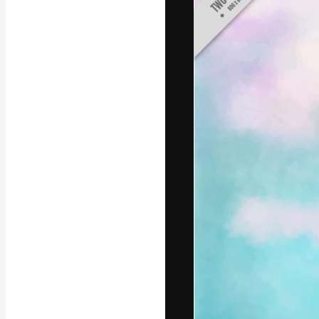
フォント
最高のクリエイ
ットフォーム。
店、スタジオを
います。
日本語
Copyright © 2010-