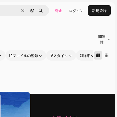
料金
ログイン
新規登録
消去
画像で検索
検索
関連
性
ファイルの種類
スタイル
詳細