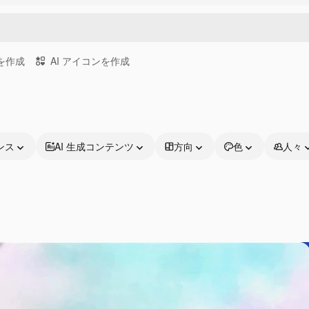
画を作成
AI アイコンを作成
ンス
AI 生成コンテンツ
方向
色
人々