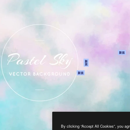
製品
はじめに
ティブ制作を導くためのプラ
Spaces
Academy
クリエイター、企業、代理
AI アシスタント
ドキュメント
含む100万人以上が利用して
AI 画像生成ツール
サポート
AI 動画生成ツール
利用規約
AI 音声合成ツール
プライバシーポリ
シー
ストックコンテン
ツ
オリジナル
新規
Claude/ChatGPT
クッキーポリシー
新
規
向けMCP
トラストセンター
エージェント
アフィリエイト
新規
API
法人向け
モバイルアプリ
すべてのMagnificツ
ール
2026
Freepik Company S.L.U.
無断複写・転載を禁じます
.
By clicking “Accept All Cookies”, you agr