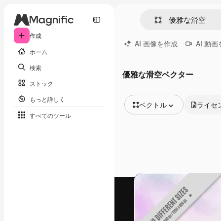
作成
AI 画像を作成
AI 動
ホーム
検索
優雅な滑空ベクター
ストック
もっと詳しく
ベクトル
ライセ
すべてのツール
全ての画像
ベクトル
イラスト
写真
PSD
テンプレート
モックアップ
動画
映像素材
モーショングラフィックス
動画テンプレート
アイコン
3D モデル