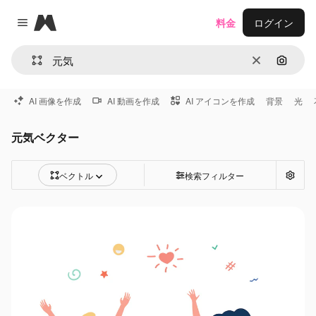
Magnific
料金
ログイン
Close menu
消去
画像で
AI 画像を作成
AI 動画を作成
AI アイコンを作成
背景
光
元気ベクター
ベクトル
検索フィルター