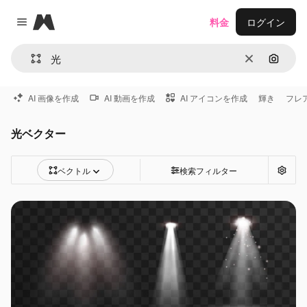
Magnific
料金
ログイン
Close menu
消去
画像で
AI 画像を作成
AI 動画を作成
AI アイコンを作成
輝き
フレ
光ベクター
ベクトル
検索フィルター