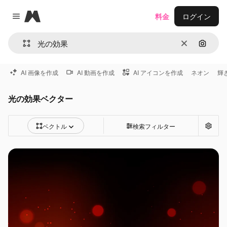
Magnific
料金
ログイン
Close menu
消去
画像で
AI 画像を作成
AI 動画を作成
AI アイコンを作成
ネオン
輝
光の効果ベクター
ベクトル
検索フィルター