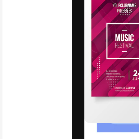
フォント
最高のクリエイ
ットフォーム。
店、スタジオを
います。
日本語
Copyright © 2010-