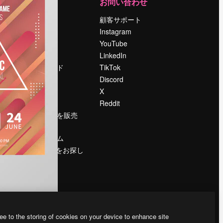
運営
お問い合わせ
料金
顧客サポート
会社概要
Instagram
Reviews
YouTube
採用情報
LinkedIn
検索トレンド
TikTok
ブログ
Discord
イベント
X
Slidesgo
Reddit
コンテンツを販売
する
プレスルーム
magnific.aiをお探し
ですか？
ee to the storing of cookies on your device to enhance site