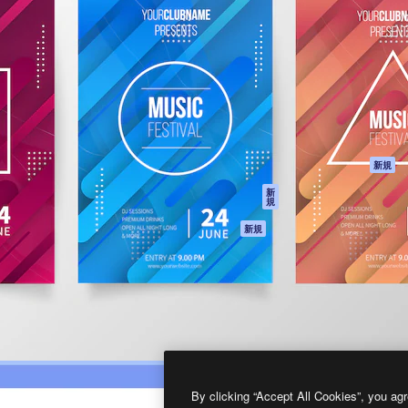
製品
はじめに
ティブ制作を導くためのプラ
Spaces
Academy
クリエイター、企業、代理
AI アシスタント
ドキュメント
含む100万人以上が利用して
AI 画像生成ツール
サポート
AI 動画生成ツール
利用規約
AI 音声合成ツール
プライバシーポリ
シー
ストックコンテン
ツ
オリジナル
新規
Claude/ChatGPT
クッキーポリシー
新
規
向けMCP
トラストセンター
エージェント
アフィリエイト
新規
API
法人向け
モバイルアプリ
すべてのMagnificツ
ール
2026
Freepik Company S.L.U.
無断複写・転載を禁じます
.
By clicking “Accept All Cookies”, you agr