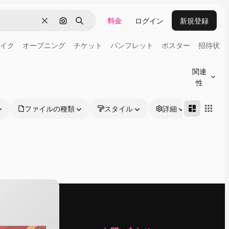
料金
ログイン
新規登録
消去
画像で検索
検索
イク
オープニング
チケット
パンフレット
ポスター
招待状
関連
性
ファイルの種類
スタイル
詳細