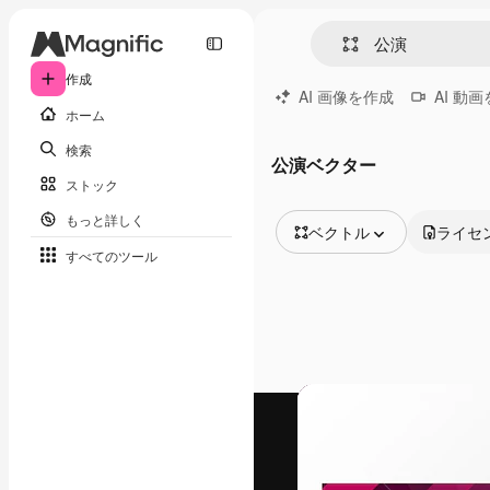
作成
AI 画像を作成
AI 動
ホーム
検索
公演ベクター
ストック
もっと詳しく
ベクトル
ライセ
すべてのツール
全ての画像
ベクトル
イラスト
写真
PSD
テンプレート
モックアップ
動画
映像素材
モーショングラフィックス
動画テンプレート
アイコン
3D モデル