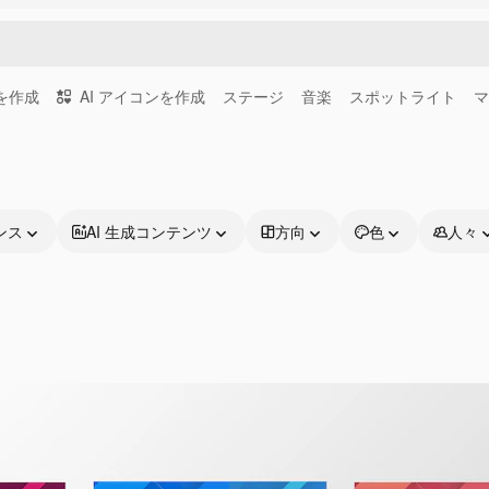
画を作成
AI アイコンを作成
ステージ
音楽
スポットライト
マ
ンス
AI 生成コンテンツ
方向
色
人々