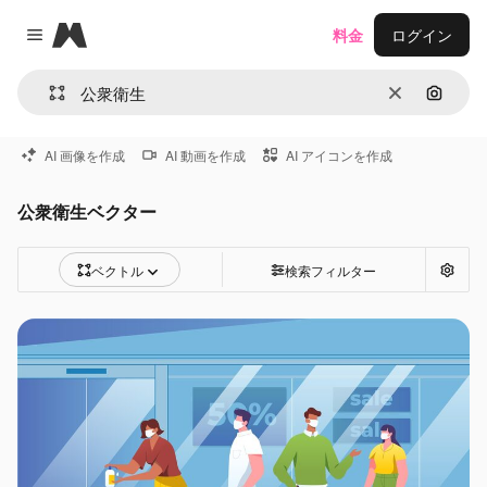
Magnific
料金
ログイン
Close menu
消去
画像で
AI 画像を作成
AI 動画を作成
AI アイコンを作成
公衆衛生ベクター
ベクトル
検索フィルター