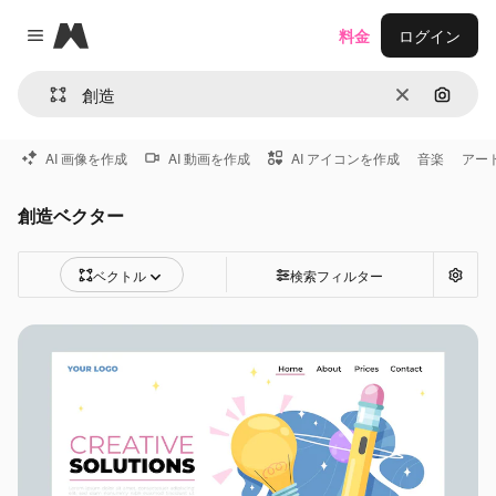
Magnific
料金
ログイン
Close menu
消去
画像で
AI 画像を作成
AI 動画を作成
AI アイコンを作成
音楽
アー
創造ベクター
ベクトル
検索フィルター