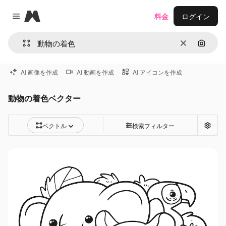
Magnific
料金
ログイン
Close menu
消去
画像で
AI 画像を作成
AI 動画を作成
AI アイコンを作成
動物の着色ベクター
ベクトル
検索フィルター