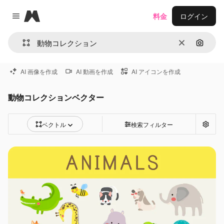
Magnific
料金
ログイン
Close menu
消去
画像で
AI 画像を作成
AI 動画を作成
AI アイコンを作成
動物コレクションベクター
ベクトル
検索フィルター