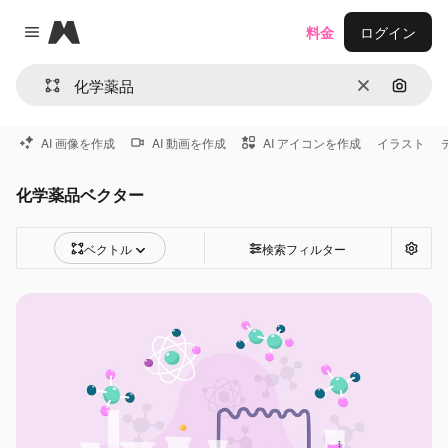
Magnific
料金
ログイン
Close menu
消去
画像で
AI 画像を作成
AI 動画を作成
AI アイコンを作成
イラスト
化学薬品ベクター
ベクトル
検索フィルター