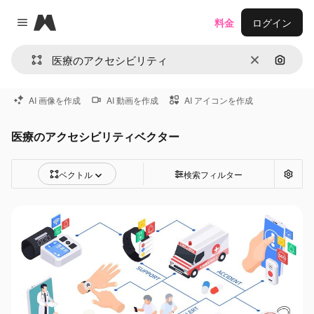
Magnific
料金
ログイン
Close menu
消去
画像で
AI 画像を作成
AI 動画を作成
AI アイコンを作成
医療のアクセシビリティベクター
ベクトル
検索フィルター