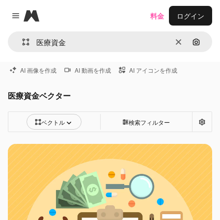
Magnific
料金
ログイン
Close menu
消去
画像で
AI 画像を作成
AI 動画を作成
AI アイコンを作成
医療資金ベクター
ベクトル
検索フィルター