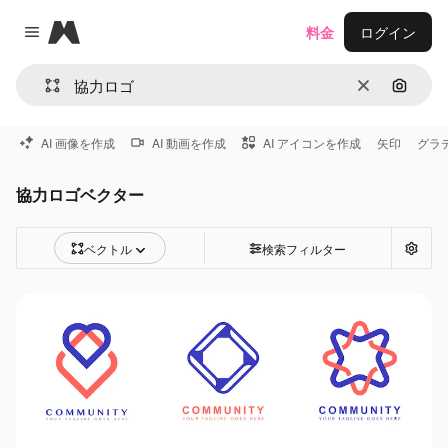
Magnific
料金
ログイン
Close menu
消去
画像で
AI 画像を作成
AI 動画を作成
AI アイコンを作成
矢印
グラ
協力ロゴベクター
ベクトル
検索フィルター