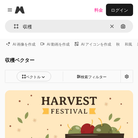
Magnific
料金
ログイン
Close menu
消去
画像で
AI 画像を作成
AI 動画を作成
AI アイコンを作成
秋
和風
収穫ベクター
ベクトル
検索フィルター