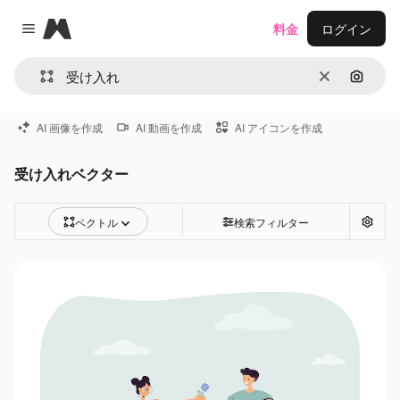
Magnific
料金
ログイン
Close menu
消去
画像で
AI 画像を作成
AI 動画を作成
AI アイコンを作成
受け入れベクター
ベクトル
検索フィルター