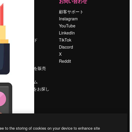
運営
お問い合わせ
料金
顧客サポート
会社概要
Instagram
Reviews
YouTube
採用情報
LinkedIn
検索トレンド
TikTok
ブログ
Discord
イベント
X
Slidesgo
Reddit
コンテンツを販売
する
プレスルーム
magnific.aiをお探し
ですか？
ee to the storing of cookies on your device to enhance site