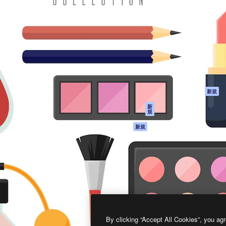
製品
はじめに
ティブ制作を導くためのプラ
Spaces
Academy
クリエイター、企業、代理
AI アシスタント
ドキュメント
含む100万人以上が利用して
AI 画像生成ツール
サポート
AI 動画生成ツール
利用規約
AI 音声合成ツール
プライバシーポリ
シー
ストックコンテン
ツ
オリジナル
新規
Claude/ChatGPT
クッキーポリシー
新
規
向けMCP
トラストセンター
エージェント
アフィリエイト
新規
API
法人向け
モバイルアプリ
すべてのMagnificツ
ール
2026
Freepik Company S.L.U.
無断複写・転載を禁じます
.
By clicking “Accept All Cookies”, you agr