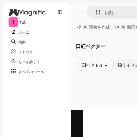
作成
AI 画像を作成
AI 動
ホーム
検索
口紅ベクター
ストック
もっと詳しく
ベクトル
ライセ
すべてのツール
全ての画像
ベクトル
イラスト
写真
PSD
テンプレート
モックアップ
動画
映像素材
モーショングラフィックス
動画テンプレート
アイコン
3D モデル