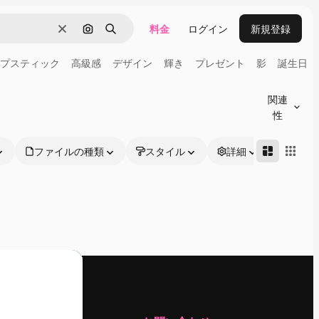
料金
ログイン
新規登録
消去
画像で検索
検索
プスティック
高級感
デザイン
輝き
プレゼント
影
誕生日
関連
性
ファイルの種類
スタイル
詳細