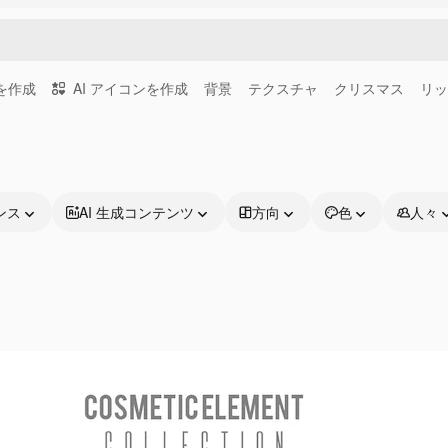
画を作成
AI アイコンを作成
背景
テクスチャ
クリスマス
リッ
ンス
AI 生成コンテンツ
方向
色
人々