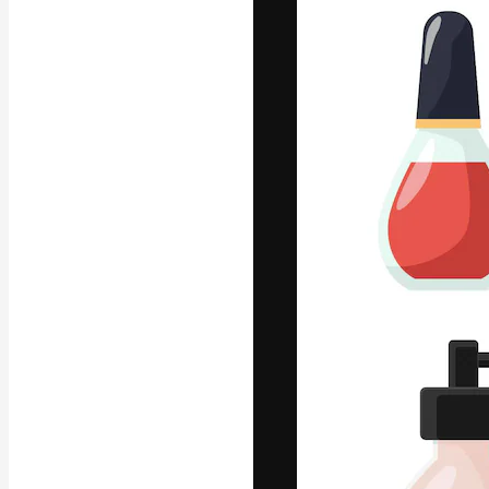
フォント
最高のクリエイ
ットフォーム。
店、スタジオを
います。
日本語
Copyright © 2010-