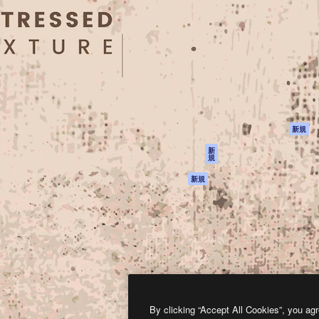
製品
はじめに
ティブ制作を導くためのプラ
Spaces
Academy
クリエイター、企業、代理
AI アシスタント
ドキュメント
含む100万人以上が利用して
AI 画像生成ツール
サポート
AI 動画生成ツール
利用規約
AI 音声合成ツール
プライバシーポリ
シー
ストックコンテン
ツ
オリジナル
新規
Claude/ChatGPT
クッキーポリシー
新
規
向けMCP
トラストセンター
エージェント
アフィリエイト
新規
API
法人向け
モバイルアプリ
すべてのMagnificツ
ール
2026
Freepik Company S.L.U.
無断複写・転載を禁じます
.
By clicking “Accept All Cookies”, you agr