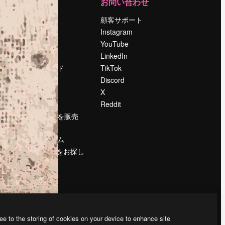
運営
お問い合わせ
料金
顧客サポート
会社概要
Instagram
Reviews
YouTube
採用情報
LinkedIn
検索トレンド
TikTok
ブログ
Discord
イベント
X
Slidesgo
Reddit
コンテンツを販売
する
プレスルーム
magnific.aiをお探し
ですか？
ee to the storing of cookies on your device to enhance site