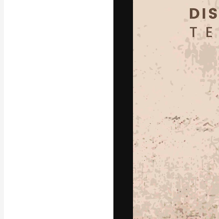
フォント
最高のクリエイ
ットフォーム。
店、スタジオを
います。
日本語
Copyright © 2010-