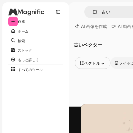
作成
AI 画像を作成
AI 動
ホーム
検索
古いベクター
ストック
もっと詳しく
ベクトル
ライセ
すべてのツール
全ての画像
ベクトル
イラスト
写真
PSD
テンプレート
モックアップ
動画
映像素材
モーショングラフィックス
動画テンプレート
アイコン
3D モデル