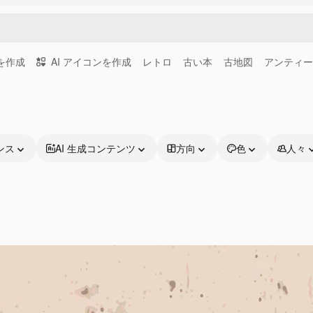
画を作成
AI アイコンを作成
レトロ
古い本
古地図
アンティー
ンス
AI 生成コンテンツ
方向
色
人々