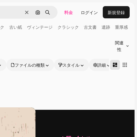
料金
ログイン
新規登録
消去
画像で検索
検索
ク
古い紙
ヴィンテージ
クラシック
古文書
遺跡
重厚感
関連
性
ファイルの種類
スタイル
詳細