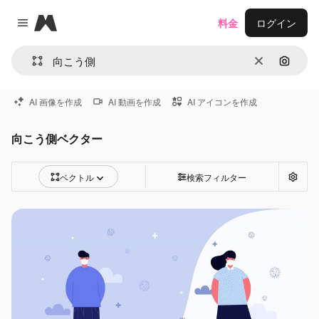
Magnific
料金
ログイン
Close menu
消去
画像で
AI 画像を作成
AI 動画を作成
AI アイコンを作成
向こう側ベクター
ベクトル
検索フィルター