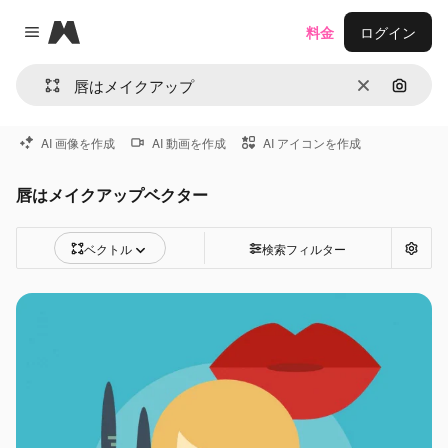
Magnific
料金
ログイン
Close menu
消去
画像で
AI 画像を作成
AI 動画を作成
AI アイコンを作成
唇はメイクアップベクター
ベクトル
検索フィルター