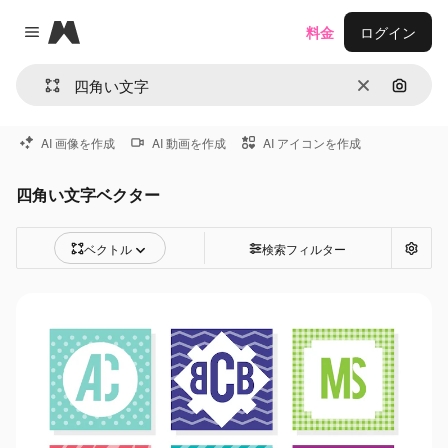
Magnific
料金
ログイン
Close menu
消去
画像で
AI 画像を作成
AI 動画を作成
AI アイコンを作成
四角い文字ベクター
ベクトル
検索フィルター