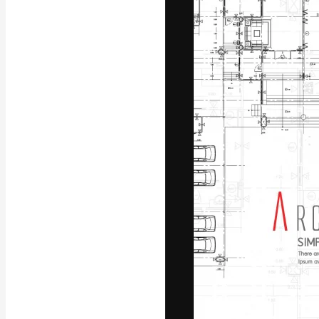
フォント
最高のクリエイ
ットフォーム。
店、スタジオを
います。
日本語
Copyright © 2010-