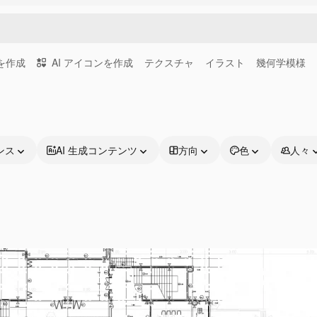
画を作成
AI アイコンを作成
テクスチャ
イラスト
幾何学模様
ンス
AI 生成コンテンツ
方向
色
人々