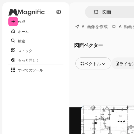
作成
AI 画像を作成
AI 動
ホーム
検索
図面ベクター
ストック
もっと詳しく
ベクトル
ライセ
すべてのツール
全ての画像
ベクトル
イラスト
写真
PSD
テンプレート
モックアップ
動画
映像素材
モーショングラフィックス
動画テンプレート
アイコン
3D モデル