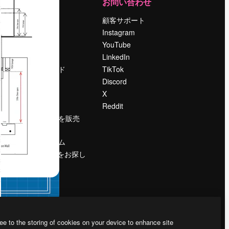
運営
お問い合わせ
料金
顧客サポート
会社概要
Instagram
Reviews
YouTube
採用情報
LinkedIn
検索トレンド
TikTok
ブログ
Discord
イベント
X
Slidesgo
Reddit
コンテンツを販売
する
プレスルーム
magnific.aiをお探し
ですか？
ee to the storing of cookies on your device to enhance site