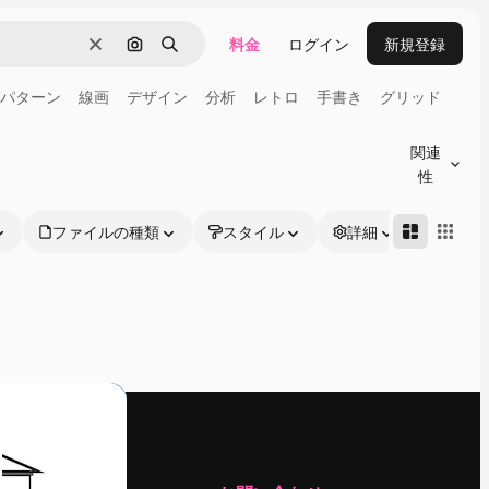
料金
ログイン
新規登録
消去
画像で検索
検索
パターン
線画
デザイン
分析
レトロ
手書き
グリッド
関連
性
ファイルの種類
スタイル
詳細