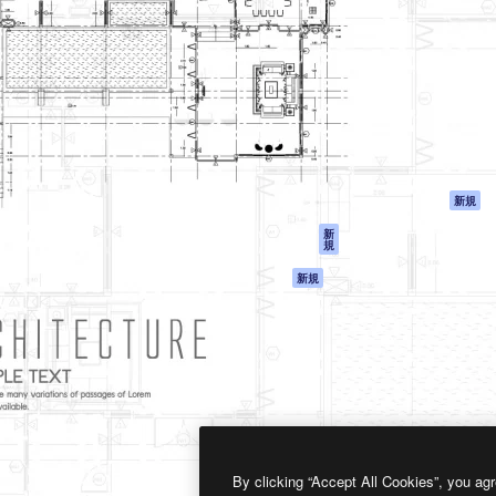
製品
はじめに
ティブ制作を導くためのプラ
Spaces
Academy
クリエイター、企業、代理
AI アシスタント
ドキュメント
含む100万人以上が利用して
AI 画像生成ツール
サポート
AI 動画生成ツール
利用規約
AI 音声合成ツール
プライバシーポリ
シー
ストックコンテン
ツ
オリジナル
新規
Claude/ChatGPT
クッキーポリシー
新
規
向けMCP
トラストセンター
エージェント
アフィリエイト
新規
API
法人向け
モバイルアプリ
すべてのMagnificツ
ール
2026
Freepik Company S.L.U.
無断複写・転載を禁じます
.
By clicking “Accept All Cookies”, you agr