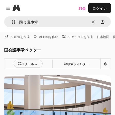
Magnific
料金
ログイン
Close menu
消去
画像で
AI 画像を作成
AI 動画を作成
AI アイコンを作成
日本地図
国会議事堂ベクター
ベクトル
検索フィルター