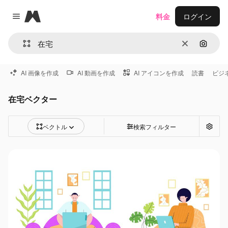
Magnific
料金
ログイン
Close menu
消去
画像で
AI 画像を作成
AI 動画を作成
AI アイコンを作成
読書
ビジ
在宅ベクター
ベクトル
検索フィルター