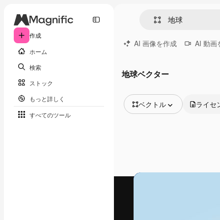
作成
AI 画像を作成
AI 動
ホーム
検索
地球ベクター
ストック
もっと詳しく
ベクトル
ライセ
すべてのツール
全ての画像
ベクトル
イラスト
写真
PSD
テンプレート
モックアップ
動画
映像素材
モーショングラフィックス
動画テンプレート
アイコン
3D モデル