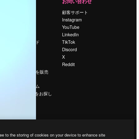
運営
お問い合わせ
料金
顧客サポート
会社概要
Instagram
Reviews
YouTube
採用情報
LinkedIn
検索トレンド
TikTok
ブログ
Discord
イベント
X
Slidesgo
Reddit
コンテンツを販売
する
プレスルーム
magnific.aiをお探し
ですか？
ee to the storing of cookies on your device to enhance site