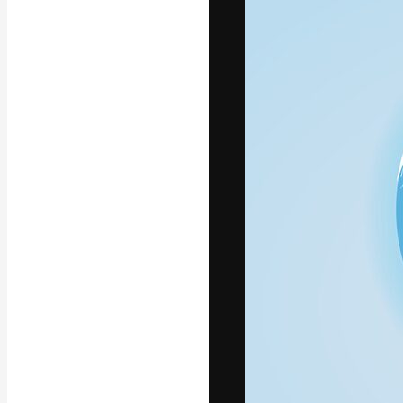
フォント
最高のクリエイ
ットフォーム。
店、スタジオを
います。
日本語
Copyright © 2010-