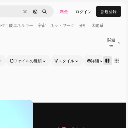
料金
ログイン
新規登録
消去
画像で検索
検索
再生可能エネルギー
宇宙
ネットワーク
分析
太陽系
関連
性
ファイルの種類
スタイル
詳細