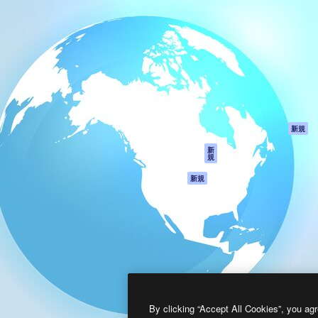
製品
はじめに
ティブ制作を導くためのプラ
Spaces
Academy
クリエイター、企業、代理
AI アシスタント
ドキュメント
含む100万人以上が利用して
AI 画像生成ツール
サポート
AI 動画生成ツール
利用規約
AI 音声合成ツール
プライバシーポリ
シー
ストックコンテン
ツ
オリジナル
新規
Claude/ChatGPT
クッキーポリシー
新
規
向けMCP
トラストセンター
エージェント
アフィリエイト
新規
API
法人向け
モバイルアプリ
すべてのMagnificツ
ール
2026
Freepik Company S.L.U.
無断複写・転載を禁じます
.
By clicking “Accept All Cookies”, you agr