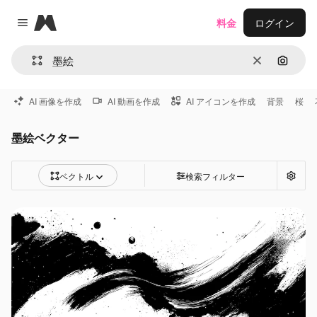
Magnific
料金
ログイン
Close menu
消去
画像で
AI 画像を作成
AI 動画を作成
AI アイコンを作成
背景
桜
墨絵ベクター
ベクトル
検索フィルター