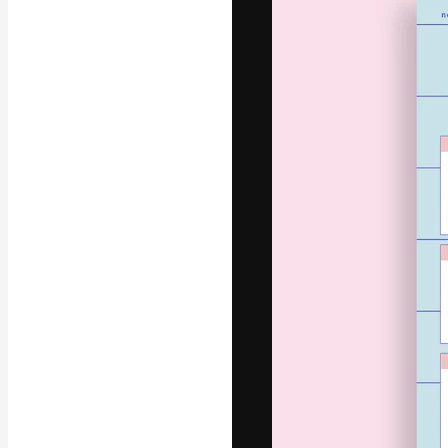
フォント
最高のクリエイ
ットフォーム。
店、スタジオを
います。
日本語
Copyright © 2010-