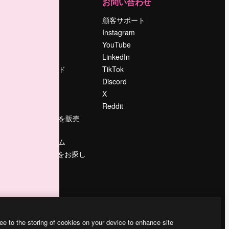
運営
お問い合わせ
料金
顧客サポート
会社概要
Instagram
Reviews
YouTube
採用情報
LinkedIn
検索トレンド
TikTok
ブログ
Discord
イベント
X
Slidesgo
Reddit
コンテンツを販売
する
プレスルーム
magnific.aiをお探し
ですか？
ee to the storing of cookies on your device to enhance site