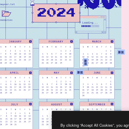
製品
はじめに
ティブ制作を導くためのプラ
Spaces
Academy
クリエイター、企業、代理
AI アシスタント
ドキュメント
含む100万人以上が利用して
AI 画像生成ツール
サポート
AI 動画生成ツール
利用規約
AI 音声合成ツール
プライバシーポリ
シー
ストックコンテン
ツ
オリジナル
新規
Claude/ChatGPT
クッキーポリシー
新
規
向けMCP
トラストセンター
エージェント
アフィリエイト
新規
API
法人向け
モバイルアプリ
すべてのMagnificツ
ール
2026
Freepik Company S.L.U.
無断複写・転載を禁じます
.
By clicking “Accept All Cookies”, you agr