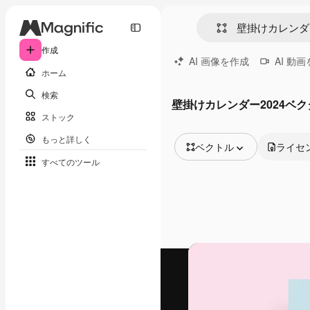
作成
AI 画像を作成
AI 動
ホーム
検索
壁掛けカレンダー2024ベク
ストック
もっと詳しく
ベクトル
ライセ
すべてのツール
全ての画像
ベクトル
イラスト
写真
PSD
テンプレート
モックアップ
動画
映像素材
モーショングラフィックス
動画テンプレート
アイコン
3D モデル