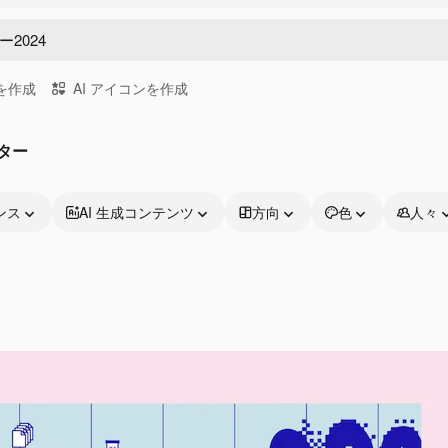
画を作成
AI アイコンを作成
ター
ンス
AI 生成コンテンツ
方向
色
人々