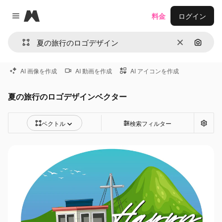
Magnific
料金
ログイン
Close menu
消去
画像で
AI 画像を作成
AI 動画を作成
AI アイコンを作成
夏の旅行のロゴデザインベクター
ベクトル
検索フィルター