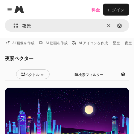
Magnific
料金
ログイン
Close menu
消去
画像で
AI 画像を作成
AI 動画を作成
AI アイコンを作成
星空
夜空
夜景ベクター
ベクトル
検索フィルター