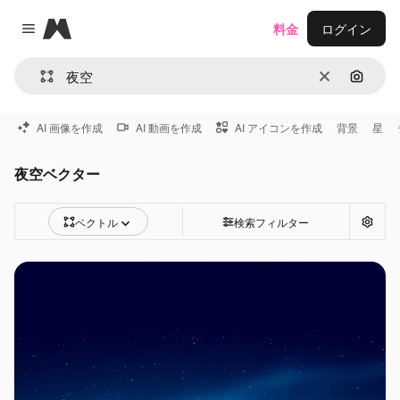
Magnific
料金
ログイン
Close menu
消去
画像で
AI 画像を作成
AI 動画を作成
AI アイコンを作成
背景
星
夜空ベクター
ベクトル
検索フィルター