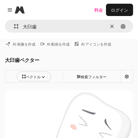
Magnific
料金
ログイン
Close menu
消去
画像で
AI 画像を作成
AI 動画を作成
AI アイコンを作成
大臼歯ベクター
ベクトル
検索フィルター